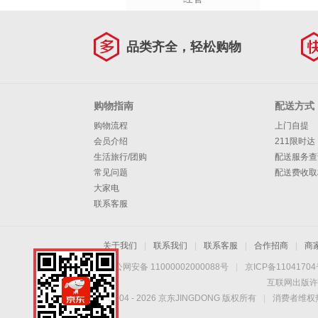
品类齐全，轻松购物
购物指南
配送方式
购物流程
上门自提
会员介绍
211限时达
生活旅行/团购
配送服务查
常见问题
配送费收取
大家电
联系客服
关于我们
|
联系我们
|
联系客服
|
合作招商
|
商
京公网安备 11000002000088号
|
京ICP备1104170
互联网出版许
Copyright © 2004 -
2026
京东JINGDONG 版权所有
|
消费者维权热