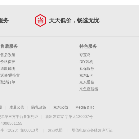
服务
天天低价，畅选无忧
售后服务
特色服务
售后政策
夺宝岛
价格保护
DIY装机
退款说明
延保服务
返修/退换货
京东E卡
取消订单
京东通信
京鱼座智能
测
|
质量公告
|
隐私政策
|
京东公益
|
Media & IR
交易第三方平台备案凭证
|
新出发京零 字第大120007号
06561155
2023）第00013号
|
营业执照
|
增值电信业务经营许可证