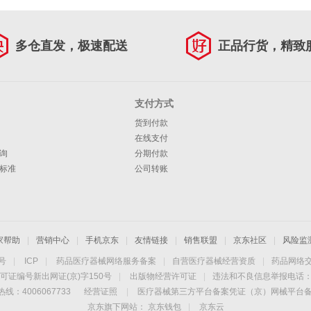
多仓直发，极速配送
正品行货，精致
支付方式
货到付款
在线支付
询
分期付款
标准
公司转账
家帮助
|
营销中心
|
手机京东
|
友情链接
|
销售联盟
|
京东社区
|
风险监
4号
|
ICP
|
药品医疗器械网络服务备案
|
自营医疗器械经营资质
|
药品网络
可证编号新出网证(京)字150号
|
出版物经营许可证
|
违法和不良信息举报电话：40
线：4006067733
经营证照
|
医疗器械第三方平台备案凭证（京）网械平台备字（
京东旗下网站：
京东钱包
|
京东云